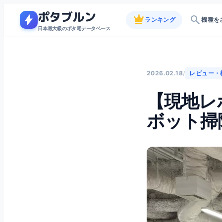
ポタブルン
bolt
crown
search
ランキング
機種を
日本最大級のポタ電データベース
2026.02.18
/
レビュー・
【現地レ
ボット掃