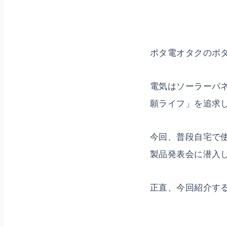
ポタ電オタクのポ
電気はソーラーパ
願ライフ」を追求
今回、普段自宅で使っ
製品発表会に潜入
正直、今回紹介す