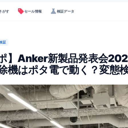
sell
science
さがす
セール情報
検証データ
検証
ポ】Anker新製品発表会20
除機はポタ電で動く？変態