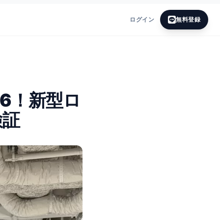
ログイン
無料登録
26！新型ロ
検証