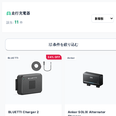
directions_car
走行充電器
11
該当:
件
tune
条件を絞り込む
34% OFF
BLUETTI
Anker
BLUETTI Charger 2
Anker SOLIX Alternator