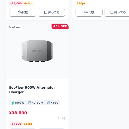
-44,000
440pt
330pt
balance
bookmark
balance
bookmark
比較
持ってる
比較
持ってる
45% OFF
EcoFlow
EcoFlow 600W Alternator
Charger
bolt
output
cable
600W
40-60 V
XT60
¥38,500
1.1kg
-31,500
385pt