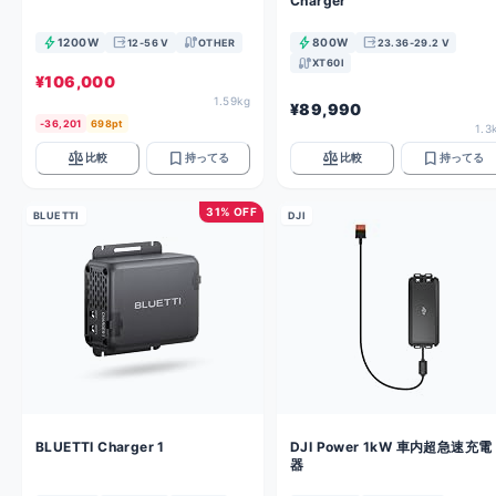
Charger
bolt
output
cable
bolt
output
1200W
800W
12-56 V
OTHER
23.36-29.2 V
cable
XT60I
¥106,000
1.59kg
¥89,990
-36,201
698pt
1.3
balance
bookmark
balance
bookmark
比較
持ってる
比較
持ってる
31% OFF
BLUETTI
DJI
BLUETTI Charger 1
DJI Power 1kW 車内超急速充電
器