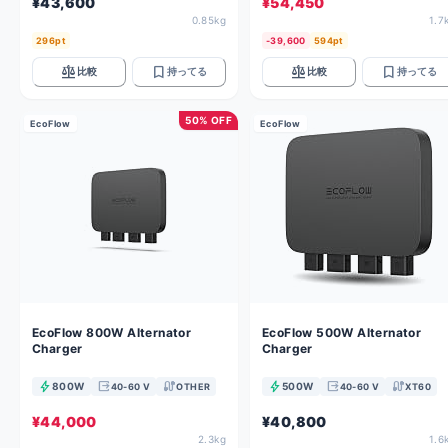
¥43,600
¥54,450
0.85kg
1.7
296pt
-39,600
594pt
balance
bookmark
balance
bookmark
比較
持ってる
比較
持ってる
50% OFF
EcoFlow
EcoFlow
EcoFlow 800W Alternator
EcoFlow 500W Alternator
Charger
Charger
bolt
output
cable
bolt
output
cable
800W
500W
40-60 V
OTHER
40-60 V
XT60
¥44,000
¥40,800
2.3kg
1.6