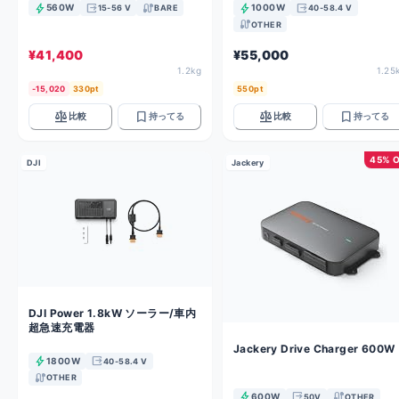
bolt
output
cable
bolt
output
560W
1000W
15-56 V
BARE
40-58.4 V
cable
OTHER
¥41,400
¥55,000
1.2kg
1.25
-15,020
330pt
550pt
balance
bookmark
balance
bookmark
比較
持ってる
比較
持ってる
45% 
DJI
Jackery
DJI Power 1.8kW ソーラー/車内
超急速充電器
Jackery Drive Charger 600W
bolt
output
1800W
40-58.4 V
cable
OTHER
bolt
output
cable
600W
50V
OTHER