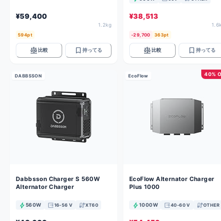
¥59,400
¥38,513
1.2kg
1.6
594pt
-29,700
363pt
balance
bookmark
balance
bookmark
比較
持ってる
比較
持ってる
40% 
DABBSSON
EcoFlow
Dabbsson Charger S 560W
EcoFlow Alternator Charger
Alternator Charger
Plus 1000
bolt
output
cable
bolt
output
cable
560W
1000W
16-56 V
XT60
40-60 V
OTHER