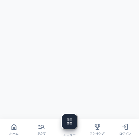
grid_view
home
login
manage_search
trophy
ホーム
ログイン
さがす
ランキング
メニュー