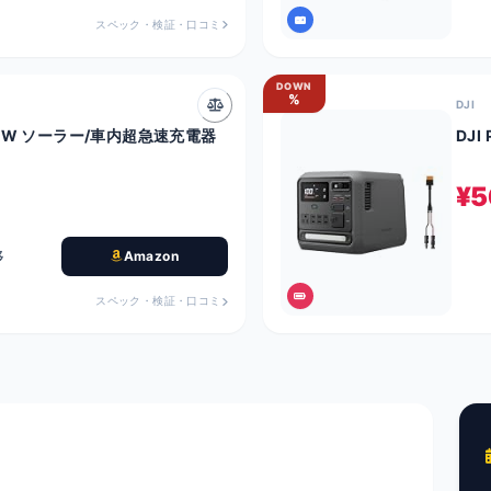
スペック・検証・口コミ
DOWN
%
DJI
1.8kW ソーラー/車内超急速充電器
DJI 
¥5
移
Amazon
スペック・検証・口コミ