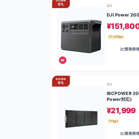
DOWN
0%
DJI
DJI Power 20
¥151,80
37,455pt
価格推
DOWN
0%
DJI
IBCPOWER 200W
Power対応)
¥21,999
719pt
価格推