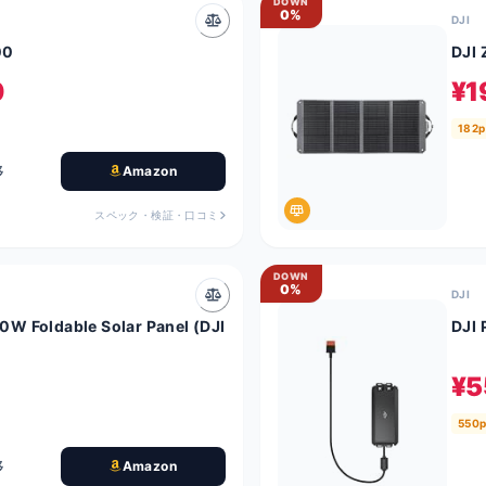
DOWN
0%
DJI
00
DJI 
0
¥1
182p
移
Amazon
スペック・検証・口コミ
DOWN
0%
DJI
 Foldable Solar Panel (DJI
DJI
¥5
550p
移
Amazon