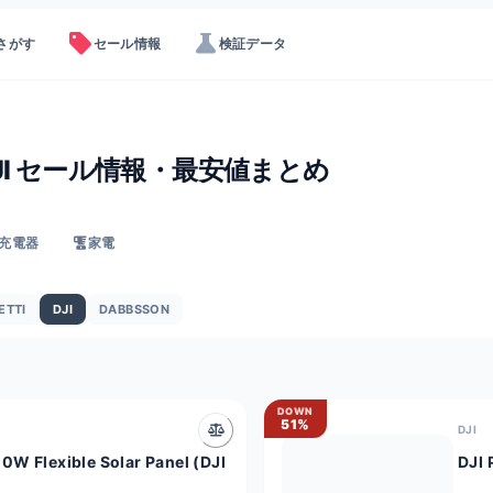
sell
science
さがす
セール情報
検証データ
JI セール情報・最安値まとめ
充電器
家電
ETTI
DJI
DABBSSON
DOWN
51%
DJI
W Flexible Solar Panel (DJI
DJI