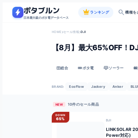
ポタブルン
bolt
crown
search
ランキング
機種を
日本最大級のポタ電データベース
HOME
セール情報
DJI
【8月】最大65%OFF！D
総合
ポタ電
ソーラー
EcoFlow
Jackery
Anker
BLU
BRAND:
10件のセール商品
NEW
DOWN
65%
DJI
LINKSOLAR 200
Power対応)