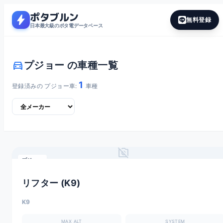
ポタブルン
bolt
無料登録
日本最大級のポタ電データベース
directions_car
プジョー の車種一覧
1
登録済みの プジョー車:
車種
no_photography
プジョー
リフター (K9)
K9
MAX ALT
SYSTEM