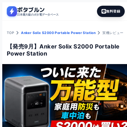
ポタブルン
bolt
無料登録
日本最大級のポタ電データベース
chevron_right
chevron_right
TOP
Anker Solix S2000 Portable Power Station
実機レビュー
【発売9月】Anker Solix S2000 Portable
Power Station