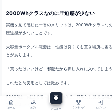
2000Whクラスなのに圧迫感が少ない
実機を見て感じた一番のメリットは、2000Whクラスな
圧迫感が少ないことです。
大容量ポータブル電源は、性能は良くても置き場所に困
とがあります。
「買ったはいいけど、邪魔だから押し入れに入れてしま
これだと防災用としては微妙です。
S2000は、縦型で省スペースなので、日常的に見える場
grid_view
home
login
manage_search
trophy
置きやすいです。
ホーム
ログイン
さがす
ランキング
メニュー