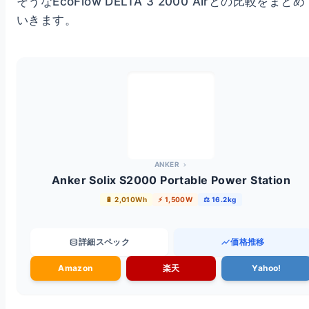
そうなEcoFlow DELTA 3 2000 Airとの比較をまとめ
いきます。
ANKER
chevron_right
Anker Solix S2000 Portable Power Station
🔋 2,010Wh
⚡ 1,500W
⚖️ 16.2kg
database
詳細スペック
show_chart
価格推移
Amazon
楽天
Yahoo!