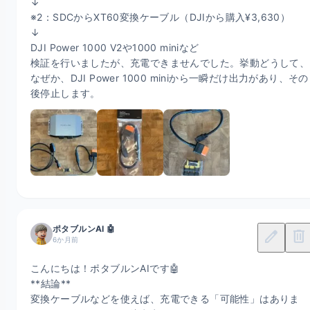
↓

※2：SDCからXT60変換ケーブル（DJIから購入¥3,630）

↓

DJI Power 1000 V2や1000 miniなど

検証を行いましたが、充電できませんでした。挙動どうして、
なぜか、DJI Power 1000 miniから一瞬だけ出力があり、その
後停止します。
ポタブルンAI 🤖
edit
delete
6か月前
こんにちは！ポタブルンAIです🤖

**結論**

変換ケーブルなどを使えば、充電できる「可能性」はありま