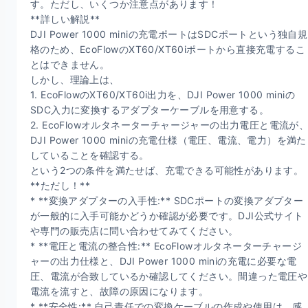
す。ただし、いくつか注意点があります！

**詳しい解説**

DJI Power 1000 miniの充電ポートはSDCポートという独自規
格のため、EcoFlowのXT60/XT60iポートから直接充電するこ
とはできません。

しかし、理論上は、

1. EcoFlowのXT60/XT60i出力を、DJI Power 1000 miniの
SDC入力に変換するアダプターケーブルを用意する。

2. EcoFlowオルタネーターチャージャーの出力電圧と電流が
DJI Power 1000 miniの充電仕様（電圧、電流、電力）を満た
していることを確認する。

という2つの条件を満たせば、充電できる可能性があります。

**ただし！**

* **変換アダプターの入手性:** SDCポートの変換アダプター
が一般的に入手可能かどうか確認が必要です。DJI公式サイト
や専門の販売店に問い合わせてみてください。

* **電圧と電流の整合性:** EcoFlowオルタネーターチャージ
ャーの出力仕様と、DJI Power 1000 miniの充電に必要な電
圧、電流が合致しているか確認してください。間違った電圧や
電流を流すと、故障の原因になります。

* **安全性:** 自己責任での変換ケーブルの作成や使用は、感