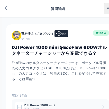
arrow_back
sh
質問詳細
verified
解決済み
菅原拓也（ポタブルン）
運営
6か月前
DJI Power 1000 miniをEcoFlow 600Wオル
タネーターチャージャーから充電できる？
EcoFlowのオルタネーターチャージャーは、ポータブル電源
側の入力コネクタはXT60、XT60iだけど、DJi Power 1000 
miniの入力コネクタは、独自のSDC。これを変換して充電す
ることは可能？
関連する製品
DJI Power 1000 mini
image
chevron_right
スペック詳細