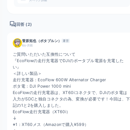
forum
回答 (2)
菅原拓也（ポタブルン）
運営
6か月前
ご質問いただいた互換性について

『EcoFlowの走行充電器でDJIのポータブル電源を充電した
い』

＜詳しい製品＞

走行充電器：EcoFlow 600W Alternator Charger

ポタ電：DJI Power 1000 mini

EcoFlowの走行充電器は、XT60iコネクタで、DJIのポタ電は
入力がSDCと独自コネクタの為、変換が必要です！今回は、
記の1と2を購入しました。

EcoFlow走行充電器（XT60i）

↓

※1：XT60メス（Amazonで購入¥599）
