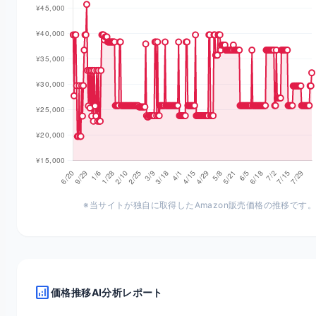
※当サイトが独自に取得したAmazon販売価格の推移です。
analytics
価格推移AI分析レポート