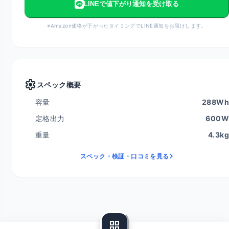
LINEで値下がり通知を受け取る
※Amazon価格が下がったタイミングでLINE通知をお届けします。
settings
スペック概要
容量
288Wh
定格出力
600W
重量
4.3kg
スペック・検証・口コミを見る
grid_view