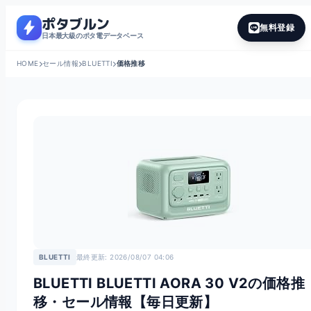
ポタブルン
bolt
無料登録
日本最大級のポタ電データベース
HOME
セール情報
BLUETTI
価格推移
BLUETTI
最終更新: 2026/08/07 04:06
BLUETTI BLUETTI AORA 30 V2の価格推
移・セール情報【毎日更新】