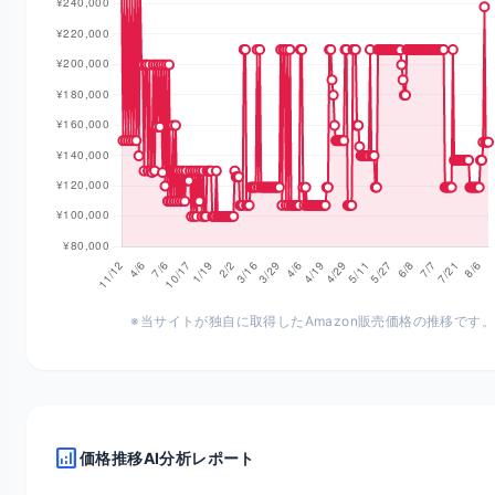
※当サイトが独自に取得したAmazon販売価格の推移です。
analytics
価格推移AI分析レポート