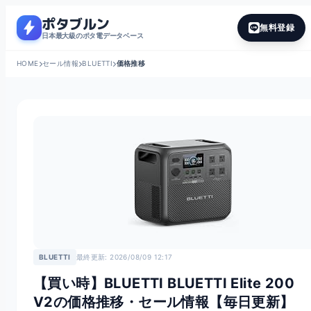
ポタブルン
bolt
無料登録
日本最大級のポタ電データベース
HOME
セール情報
BLUETTI
価格推移
BLUETTI
最終更新: 2026/08/09 12:17
【買い時】BLUETTI BLUETTI Elite 200
V2の価格推移・セール情報【毎日更新】