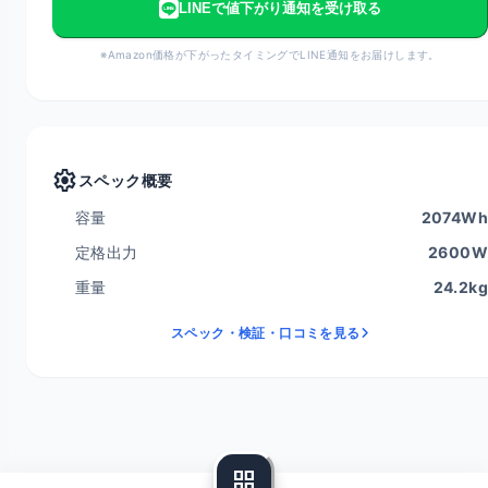
LINEで値下がり通知を受け取る
※Amazon価格が下がったタイミングでLINE通知をお届けします。
settings
スペック概要
容量
2074Wh
定格出力
2600W
重量
24.2kg
スペック・検証・口コミを見る
grid_view