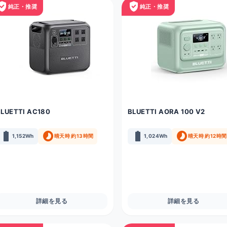
fied_user
verified_user
純正・推奨
純正・推奨
BLUETTI AC180
BLUETTI AORA 100 V2
battery_full
timelapse
battery_full
timelapse
1,152Wh
晴天時 約13時間
1,024Wh
晴天時 約12時間
詳細を見る
詳細を見る