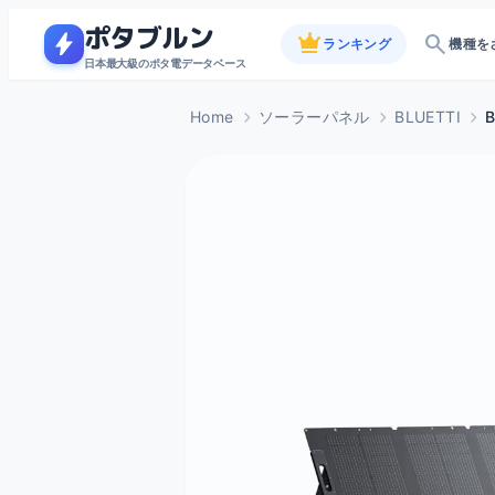
ポタブルン
bolt
crown
search
ランキング
機種を
日本最大級のポタ電データベース
Home
ソーラーパネル
BLUETTI
B