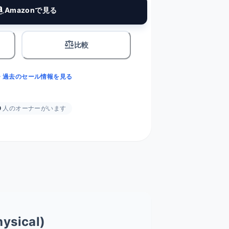
Amazonで見る
balance
比較
・過去のセール情報を見る
0
人のオーナーがいます
ysical)