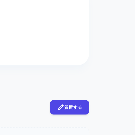
edit
質問する