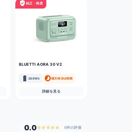
verified_user
純正・推奨
BLUETTI AORA 30 V2
battery_full
timelapse
288Wh
晴天時 約3時間
詳細を見る
0.0
☆☆☆☆☆
0件の評価