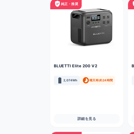
verified_user
veri
純正・推奨
BLUETTI Elite 200 V2
battery_full
timelapse
2,074Wh
晴天時 約24時間
詳細を見る