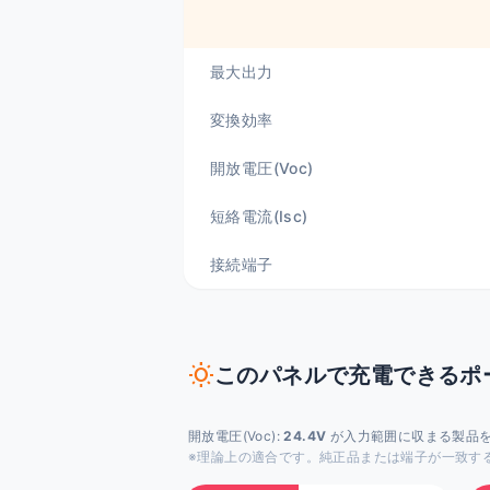
最大出力
変換効率
開放電圧(Voc)
短絡電流(Isc)
接続端子
wb_sunny
このパネルで充電できるポ
開放電圧(Voc):
24.4V
が入力範囲に収まる製品
※理論上の適合です。純正品または端子が一致す