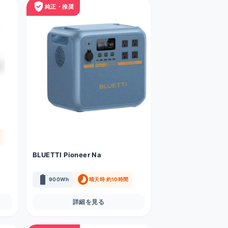
verified_user
純正・推奨
BLUETTI Pioneer Na
battery_full
timelapse
900Wh
晴天時 約10時間
詳細を見る