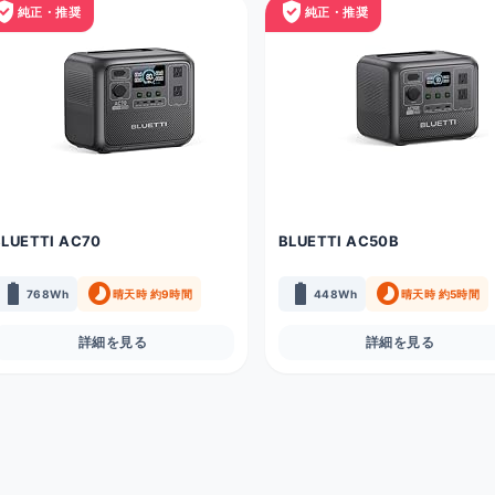
fied_user
verified_user
純正・推奨
純正・推奨
BLUETTI AC70
BLUETTI AC50B
battery_full
timelapse
battery_full
timelapse
768Wh
晴天時 約9時間
448Wh
晴天時 約5時間
詳細を見る
詳細を見る