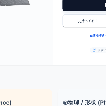
持ってる！
価格推移
現在
nce)
物理 / 形状 (Ph