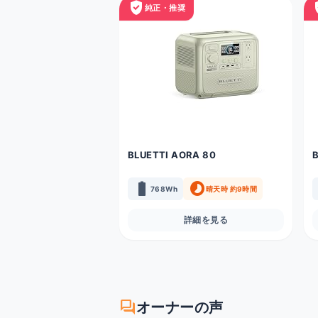
verified_user
veri
純正・推奨
BLUETTI AORA 80
battery_full
timelapse
768Wh
晴天時 約9時間
詳細を見る
forum
オーナーの声