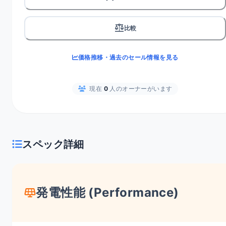
balance
比較
価格推移・過去のセール情報を見る
現在
0
人のオーナーがいます
スペック詳細
発電性能 (Performance)