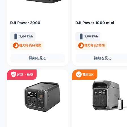
DJI Power 2000
DJI Power 1000 mini
battery_full
battery_full
2,048Wh
1,008Wh
timelapse
timelapse
晴天時 約14時間
晴天時 約7時間
詳細を見る
詳細を見る
verified_user
check_circle
純正・推奨
電圧OK