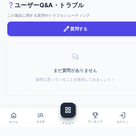
question_mark
ユーザーQ&A・トラブル
この製品に関する質問やトラブルシューティング
edit
質問する
forum
まだ質問がありません
疑問に思っていることを投稿してみましょう！
grid_view
home
login
manage_search
trophy
ホーム
ログイン
さがす
ランキング
メニュー