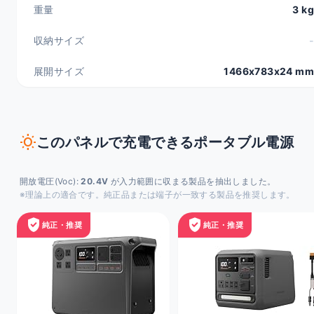
重量
3 kg
収納サイズ
-
展開サイズ
1466x783x24 mm
wb_sunny
このパネルで充電できるポータブル電源
開放電圧(Voc):
20.4V
が入力範囲に収まる製品を抽出しました。
※理論上の適合です。純正品または端子が一致する製品を推奨します。
verified_user
verified_user
純正・推奨
純正・推奨