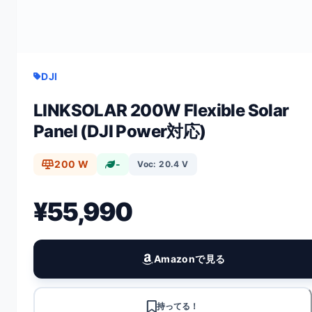
DJI
LINKSOLAR 200W Flexible Solar
Panel (DJI Power対応)
200 W
-
Voc: 20.4 V
¥55,990
Amazonで見る
持ってる！