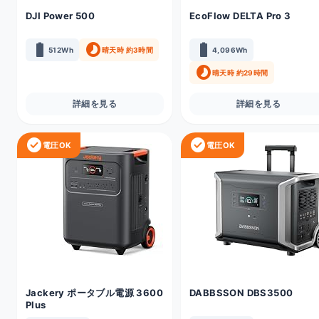
DJI Power 500
EcoFlow DELTA Pro 3
battery_full
timelapse
battery_full
512Wh
晴天時 約3時間
4,096Wh
timelapse
晴天時 約29時間
詳細を見る
詳細を見る
check_circle
check_circle
電圧OK
電圧OK
Jackery ポータブル電源 3600
DABBSSON DBS3500
Plus