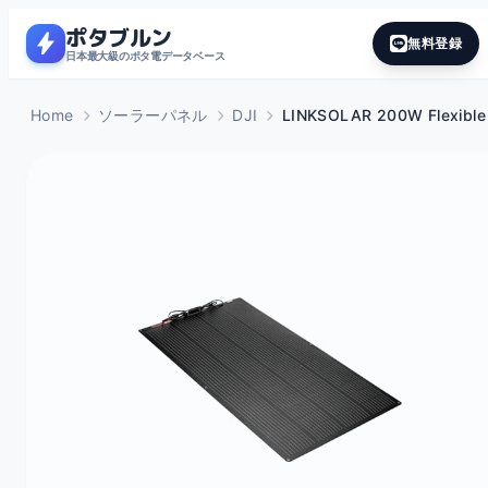
ポタブルン
bolt
無料登録
日本最大級のポタ電データベース
Home
ソーラーパネル
DJI