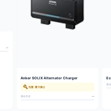
--
Anker SOLIX Alternator Charger
Ec
適
build
注意: 要六角()
適合判定
--