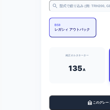
search
BS9
レガシィ アウトバック
純正オルタネーター
135
A
garage_home
このグレー