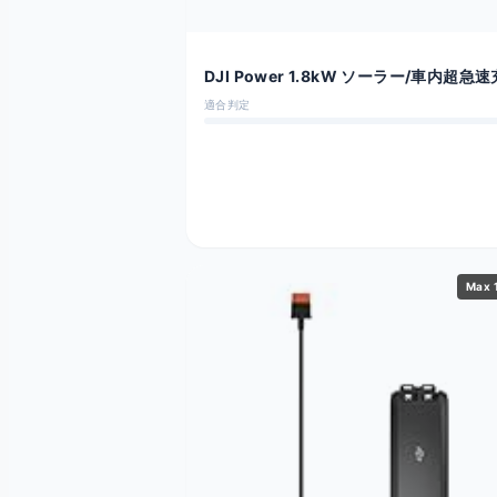
DJI Power 1.8kW ソーラー/車内超急
器
適合判定
Max 