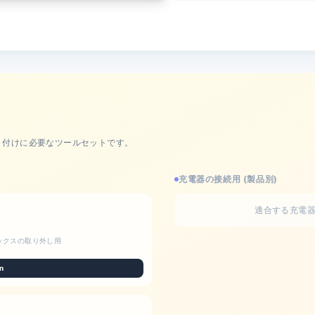
り付けに必要なツールセットです。
充電器の接続用 (製品別)
適合する充電
ックスの取り外し用
n