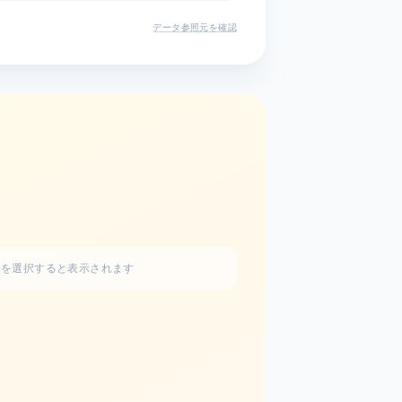
データ参照元を確認
handyman
器を選択すると表示されます