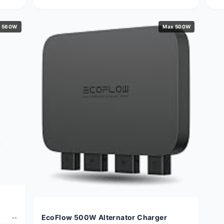
 560W
Max 500W
EcoFlow 500W Alternator Charger
--