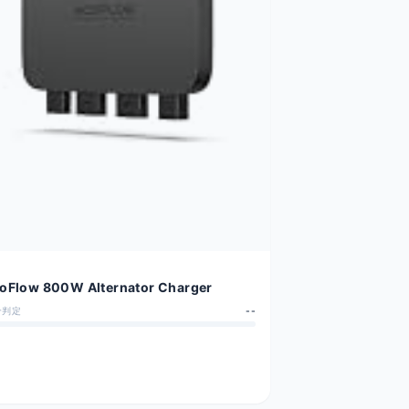
oFlow 800W Alternator Charger
合判定
--