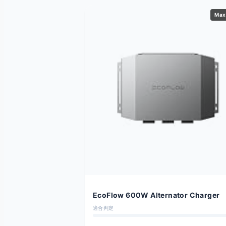
Max
EcoFlow 600W Alternator Charger
適合判定