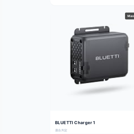
Max
BLUETTI Charger 1
適合判定