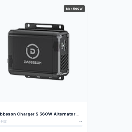
Max 560W
bbsson Charger S 560W Alternator
arger
合判定
--