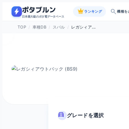
ポタブルン
bolt
crown
search
ランキング
機種を
日本最大級のポタ電データベース
TOP
/
車種DB
/
スバル
/
レガシィア...
directions_car
グレードを選択