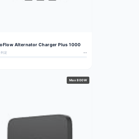
oFlow Alternator Charger Plus 1000
合判定
--
Max 800W