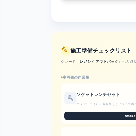
build
施工準備チェックリスト
グレード「
レガシィ アウトバック
」への取
車両側の作業用
ソケットレンチセット
build
バッテリー（+-）取り外しとヒューズボ
Amazo