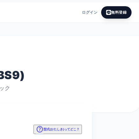
ログイン
無料登録
S9)
ック
help
型式(かたしき)ってどこ？