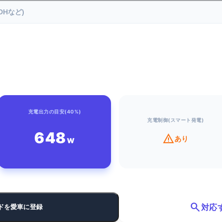
充電出力の目安(40%)
充電制御(スマート発電)
648
warning
あり
W
search
対応
ドを愛車に登録