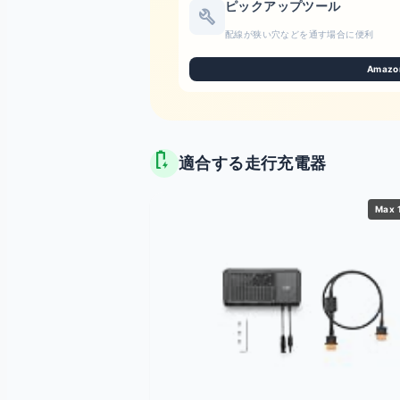
ピックアップツール
build
配線が狭い穴などを通す場合に便利
Amazo
battery_charging_full
適合する走行充電器
Max 