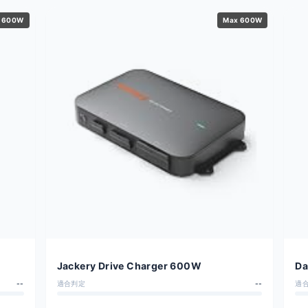
 600W
Max 600W
Jackery Drive Charger 600W
Da
Ch
--
適合判定
--
適