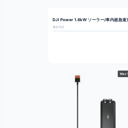
DJI Power 1.8kW ソーラー/車内超急
器
適合判定
Max 