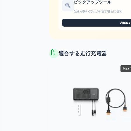
ピックアップツール
build
配線が狭い穴などを通す場合に便利
Amazo
battery_charging_full
適合する走行充電器
Max 