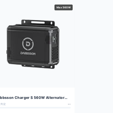
Max 560W
bbsson Charger S 560W Alternator
arger
合判定
--