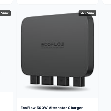
 560W
Max 500W
EcoFlow 500W Alternator Charger
--