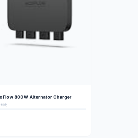
oFlow 800W Alternator Charger
合判定
--