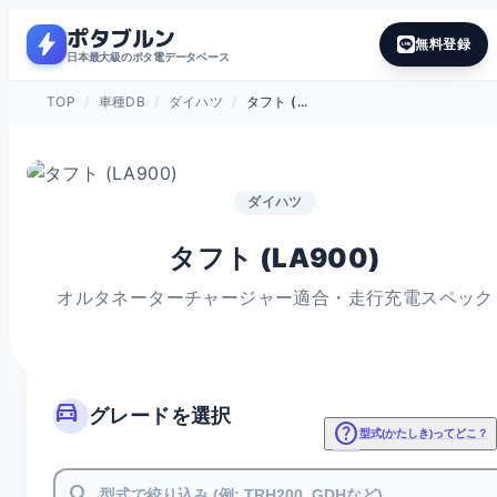
ポタブルン
bolt
無料登録
日本最大級のポタ電データベース
TOP
/
車種DB
/
ダイハツ
/
タフト (...
ダイハツ
タフト (LA900)
オルタネーターチャージャー適合・走行充電スペック
directions_car
グレードを選択
help
型式(かたしき)ってどこ？
search