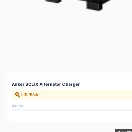
Anker SOLIX Alternator Charger
build
注意: 要六角()
適合判定
Max 80