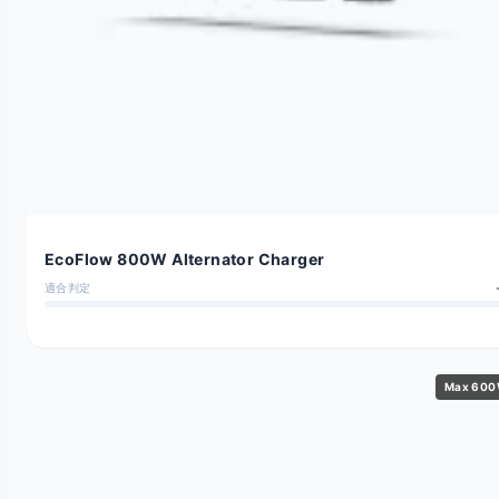
EcoFlow 800W Alternator Charger
適合判定
Max 60