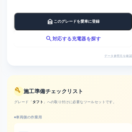
garage_home
このグレードを愛車に登録
search
対応する充電器を探す
データ参照元を確認
build
施工準備チェックリスト
グレード「
タフト
」への取り付けに必要なツールセットです。
車両側の作業用