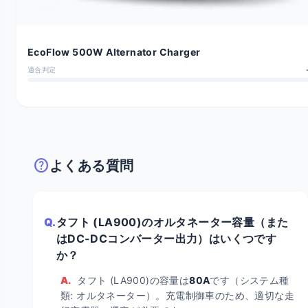
EcoFlow 500W Alternator Charger
適合判定
help
よくある質問
Q.
タフト (LA900)のオルタネーター容量（また
はDC-DCコンバーター出力）はいくつです
か？
A.
タフト (LA900)の容量は
80A
です（システム種
類: オルタネーター）。充電制御車のため、適切な走