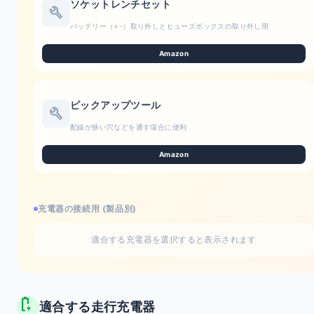
ソケットレンチセット
build
バッテリー（+-）取り外しとヒューズボックスの取り外し用
Amazon
ピックアップツール
build
配線が狭い穴などを通す場合に便利
Amazon
充電器の接続用 (製品別)
適合する充電器を選択すると表示されます
battery_charging_full
適合する走行充電器