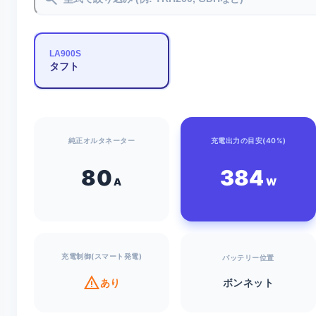
LA900S
タフト
純正オルタネーター
充電出力の目安(40%)
80
384
A
W
充電制御(スマート発電)
バッテリー位置
warning
あり
ボンネット