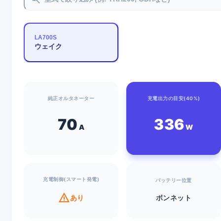
LA700S
ウェイク
純正オルタネーター
充電出力の目安(40%)
70
336
A
W
充電制御(スマート発電)
バッテリー位置
warning
あり
ボンネット