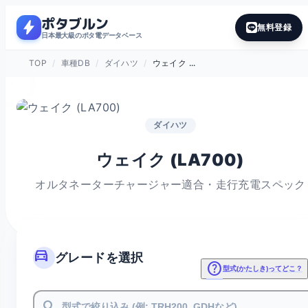
ポタブルン
bolt
無料登録
日本最大級のポタ電データベース
TOP
/
車種DB
/
ダイハツ
/
ウェイク ...
ダイハツ
ウェイク (LA700)
オルタネーターチャージャー適合・走行充電スペック
directions_car
グレードを選択
help
型式(かたしき)ってどこ？
search