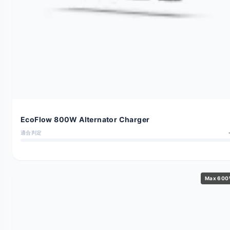
EcoFlow 800W Alternator Charger
適合判定
Max 60