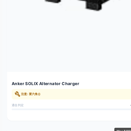
Anker SOLIX Alternator Charger
build
注意: 要六角()
適合判定
Max 80