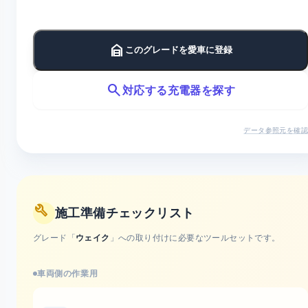
garage_home
このグレードを愛車に登録
search
対応する充電器を探す
データ参照元を確認
build
施工準備チェックリスト
グレード「
ウェイク
」への取り付けに必要なツールセットです。
車両側の作業用