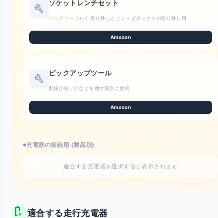
ソケットレンチセット
build
バッテリー（+-）取り外しとヒューズボックスの取り外し用
Amazon
ピックアップツール
build
配線が狭い穴などを通す場合に便利
Amazon
充電器の接続用 (製品別)
適合する充電器を選択すると表示されます
battery_charging_full
適合する走行充電器