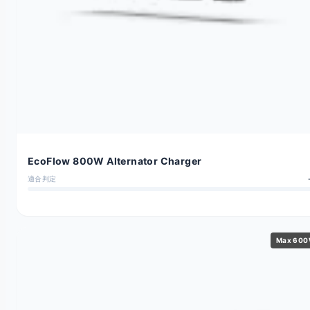
EcoFlow 800W Alternator Charger
適合判定
Max 60