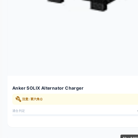
Anker SOLIX Alternator Charger
build
注意: 要六角()
適合判定
Max 80