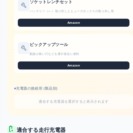
ソケットレンチセット
build
バッテリー（+-）取り外しとヒューズボックスの取り外し用
Amazon
ピックアップツール
build
配線が狭い穴などを通す場合に便利
Amazon
充電器の接続用 (製品別)
適合する充電器を選択すると表示されます
battery_charging_full
適合する走行充電器