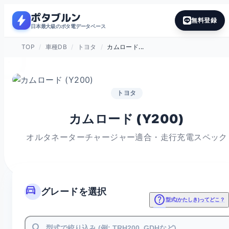
ポタブルン
bolt
無料登録
日本最大級のポタ電データベース
TOP
/
車種DB
/
トヨタ
/
カムロード...
トヨタ
カムロード (Y200)
オルタネーターチャージャー適合・走行充電スペック
directions_car
グレードを選択
help
型式(かたしき)ってどこ？
search