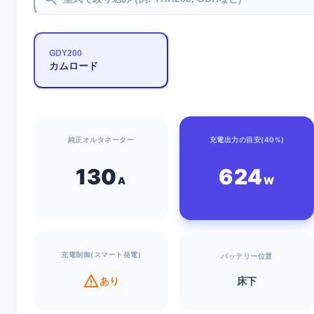
GDY200
カムロード
純正オルタネーター
充電出力の目安(40%)
130
624
A
W
充電制御(スマート発電)
バッテリー位置
warning
あり
床下