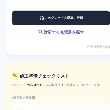
garage_home
このグレードを愛車に登録
search
対応する充電器を探す
データ参照元を確認
build
施工準備チェックリスト
グレード「
カムロード
」への取り付けに必要なツールセットです。
車両側の作業用