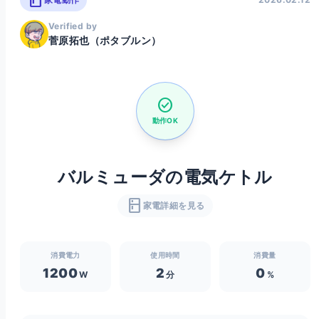
kitchen
Verified by
菅原拓也（ポタブルン）
check_circle
動作OK
バルミューダの電気ケトル
kitchen
家電詳細を見る
消費電力
使用時間
消費量
1200
2
0
W
分
%