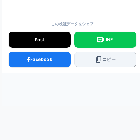
この検証データをシェア
Post
LINE
content_copy
Facebook
コピー