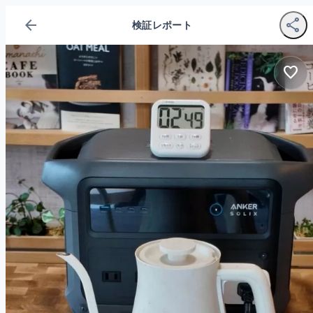
arrow_back
share
検証レポート
favorite