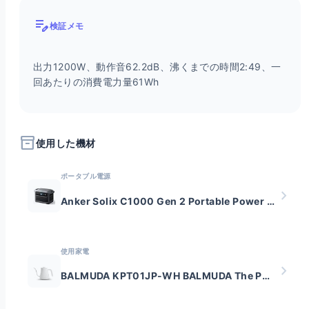
edit_note
検証メモ
出力1200W、動作音62.2dB、沸くまでの時間2:49、一
回あたりの消費電力量61Wh 
inventory_2
使用した機材
ポータブル電源
chevron_right
Anker Solix C1000 Gen 2 Portable Power Station
使用家電
chevron_right
BALMUDA KPT01JP-WH BALMUDA The Pot 0.6L