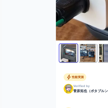
bolt
性能実測
Verified by
菅原拓也（ポタブル