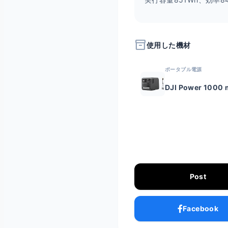
inventory_2
使用した機材
ポータブル電源
DJI Power 1000 
Post
Facebook