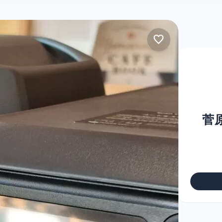
favorite
菅