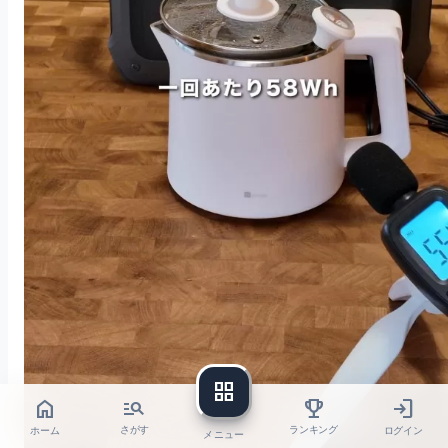
grid_view
home
login
manage_search
trophy
ホーム
ログイン
さがす
ランキング
メニュー