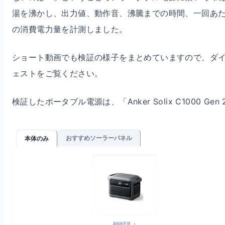
湯を沸かし、出力値、動作音、沸騰までの時間、一回あ
の消費電力量を計測しました。
ショート動画でも検証の様子をまとめていますので、ダ
ェストをご覧ください。
検証したポータブル電源は、「Anker Solix C1000 Gen 
おすすめソーラーパネル
本体のみ
ANKER
chevron_right