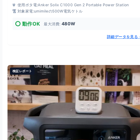
使用ポタ電:
Anker Solix C1000 Gen 2 Portable Power Station
対象家電:
umimileの500W電気ケトル
⭕️ 動作OK
480W
最大消費:
詳細データを見る 
検証レポート