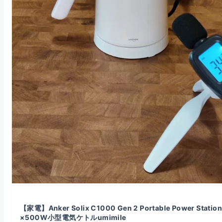
【家電】Anker Solix C1000 Gen 2 Portable Power Station
×500W小型電気ケトルumimile