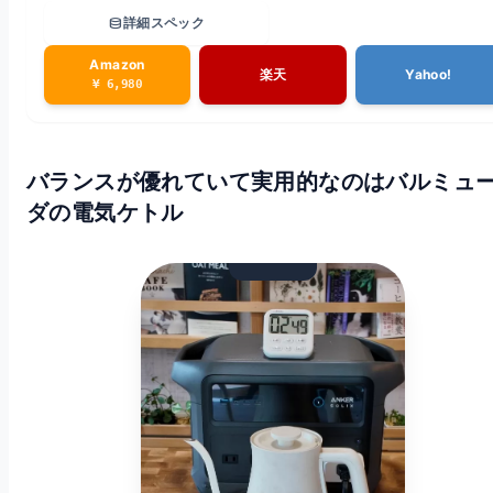
database
詳細スペック
Amazon
楽天
Yahoo!
¥ 6,980
バランスが優れていて実用的なのはバルミュ
ダの電気ケトル