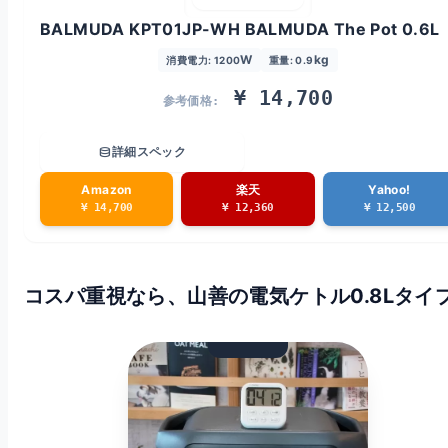
BALMUDA KPT01JP-WH BALMUDA The Pot 0.6L
W
kg
消費電力: 1200
重量: 0.9
¥ 14,700
参考価格:
database
詳細スペック
Amazon
楽天
Yahoo!
¥ 14,700
¥ 12,360
¥ 12,500
コスパ重視なら、山善の電気ケトル0.8Lタイ