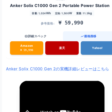
Anker Solix C1000 Gen 2 Portable Power Station
Wh
W
kg
容量: 1,024
定格: 1,500
重量: 11.3
¥ 59,990
参考価格:
database
詳細スペック
show_chart
価格推移
Amazon
楽天
Yahoo!
¥ 59,990
Anker Solix C1000 Gen 2の実機詳細レビューはこちら