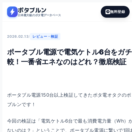
ポタブルン
bolt
無料登録
日本最大級のポタ電データベース
2026.02.13
/
レビュー・検証
ポータブル電源で電気ケトル6台をガ
較！一番省エネなのはどれ？徹底検証
ポータブル電源150台以上検証してきたポタ電オタクのポ
ブルンです！
今回の検証は「電気ケトル6台で最も消費電力量（Wh）
ないのは？」ということで、ポータブル電源に繋いで1回