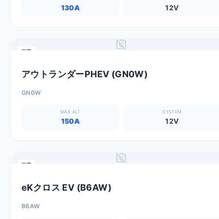
130A
12V
no_photography
三菱
アウトランダーPHEV (GN0W)
GN0W
MAX ALT
SYSTEM
150A
12V
no_photography
三菱
eKクロス EV (B6AW)
B6AW