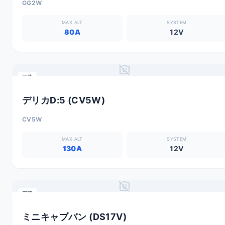
GG2W
MAX ALT
SYSTEM
80A
12V
no_photography
三菱
デリカD:5 (CV5W)
CV5W
MAX ALT
SYSTEM
130A
12V
no_photography
三菱
ミニキャブバン (DS17V)