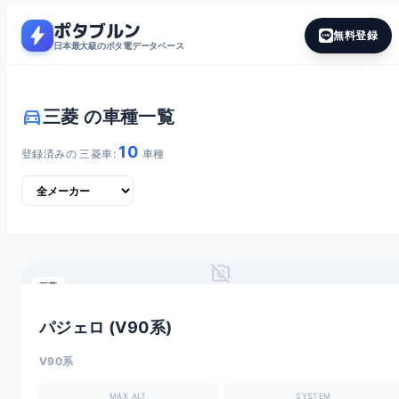
ポタブルン
bolt
無料登録
日本最大級のポタ電データベース
directions_car
三菱 の車種一覧
10
登録済みの 三菱車:
車種
no_photography
三菱
パジェロ (V90系)
V90系
MAX ALT
SYSTEM