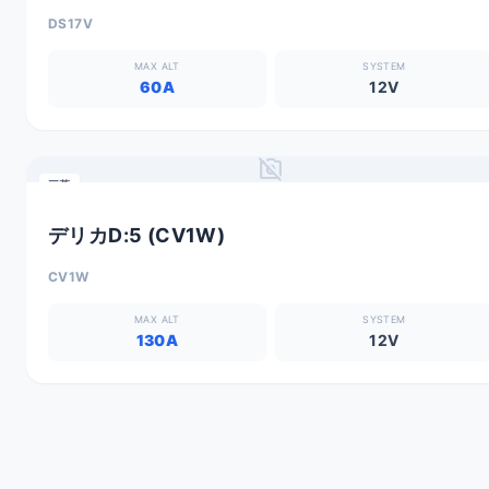
DS17V
MAX ALT
SYSTEM
60A
12V
no_photography
三菱
デリカD:5 (CV1W)
CV1W
MAX ALT
SYSTEM
130A
12V