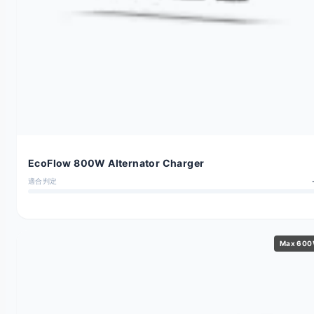
EcoFlow 800W Alternator Charger
適合判定
Max 60