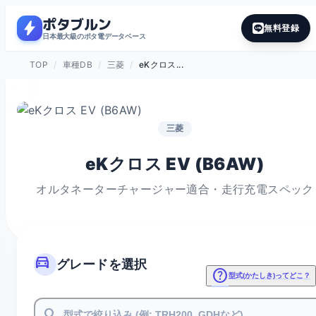
ポタブルン
bolt
無料登録
日本最大級のポタ電データベース
TOP
/
車種DB
/
三菱
/
eKクロス...
三菱
eKクロス EV (B6AW)
オルタネーターチャージャー適合・走行充電スペック
directions_car
グレードを選択
help
型式(かたしき)ってどこ？
search