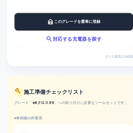
garage_home
このグレードを愛車に登録
search
対応する充電器を探す
データ参照元を確認
build
施工準備チェックリスト
グレード「
eKクロス EV
」への取り付けに必要なツールセットです。
車両側の作業用