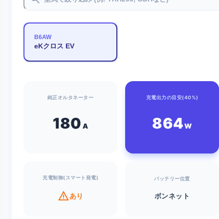
B6AW
eKクロス EV
純正オルタネーター
充電出力の目安(40%)
180
864
A
W
充電制御(スマート発電)
バッテリー位置
warning
あり
ボンネット