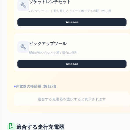
ソケットレンチセット
build
バッテリー（+-）取り外しとヒューズボックスの取り外し用
Amazon
ピックアップツール
build
配線が狭い穴などを通す場合に便利
Amazon
充電器の接続用 (製品別)
適合する充電器を選択すると表示されます
battery_charging_full
適合する走行充電器