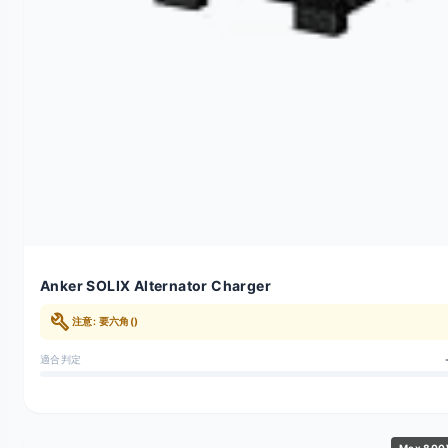
Anker SOLIX Alternator Charger
build
注意: 要六角()
適合判定
Max 80