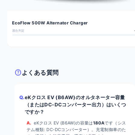
EcoFlow 500W Alternator Charger
適合判定
help
よくある質問
Q.
eKクロス EV (B6AW)のオルタネーター容量
（またはDC-DCコンバーター出力）はいくつ
ですか？
A.
eKクロス EV (B6AW)の容量は
180A
です（シス
テム種類: DC-DCコンバーター）。充電制御車のた