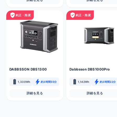
verified_user
verified_user
純正・推奨
純正・推奨
DABBSSON DBS1300
Dabbsson DBS1000Pro
battery_full
bolt
battery_full
bolt
1,330Wh
約3時間55分
1,142Wh
約3時間22分
詳細を見る
詳細を見る