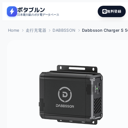
ポタブルン
bolt
無料登録
日本最大級のポタ電データベース
Home
走行充電器
DABBSSON