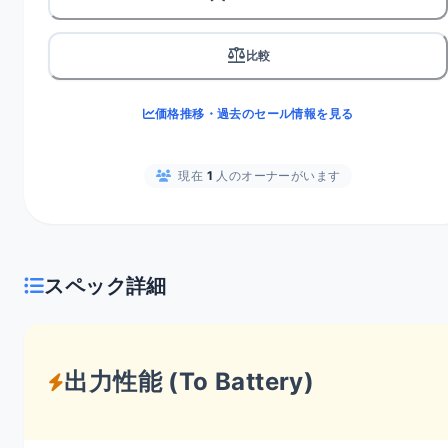
balance
比較
価格推移・過去のセール情報を見る
現在
1
人のオーナーがいます
スペック詳細
出力性能 (To Battery)