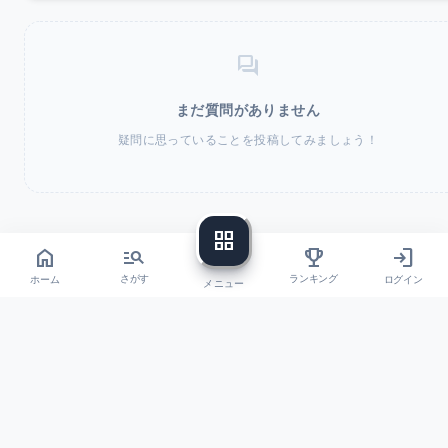
forum
まだ質問がありません
疑問に思っていることを投稿してみましょう！
grid_view
home
login
manage_search
trophy
ホーム
ログイン
さがす
ランキング
メニュー