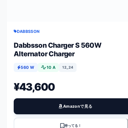
DABBSSON
Dabbsson Charger S 560W
Alternator Charger
560 W
10 A
12_24
¥43,600
Amazonで見る
持ってる！