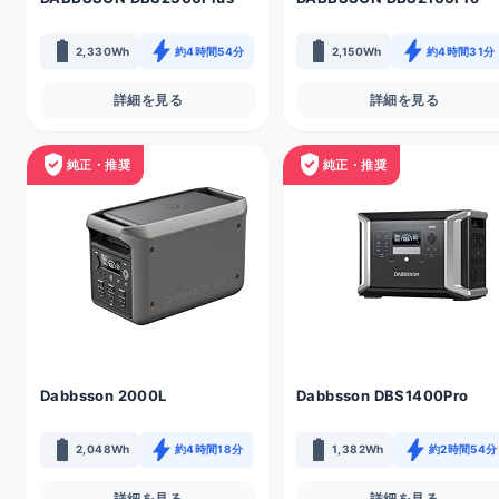
battery_full
bolt
battery_full
bolt
2,330Wh
約4時間54分
2,150Wh
約4時間31分
詳細を見る
詳細を見る
verified_user
verified_user
純正・推奨
純正・推奨
Dabbsson 2000L
Dabbsson DBS1400Pro
battery_full
bolt
battery_full
bolt
2,048Wh
約4時間18分
1,382Wh
約2時間54分
詳細を見る
詳細を見る