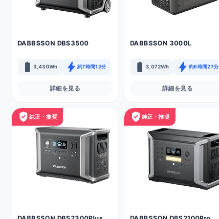
DABBSSON DBS3500
DABBSSON 3000L
battery_full
bolt
battery_full
bolt
3,430Wh
約7時間12分
3,072Wh
約6時間27分
詳細を見る
詳細を見る
verified_user
verified_user
純正・推奨
純正・推奨
DABBSSON DBS2300Plus
DABBSSON DBS2100Pro