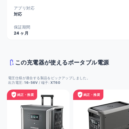
アプリ対応
対応
保証期間
24 ヶ月
battery_charging_full
この充電器が使えるポータブル電源
電圧仕様が適合する製品をピックアップしました。
出力電圧:
16-56V
/ 端子:
XT60
verified_user
verified_user
純正・推奨
純正・推奨