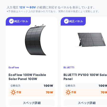
入力電圧
12V 〜 60V
の範囲に対応するパネルを表示しています。
※予測値はスペック上の計算値(×0.7)であり、実際の天候や角度により変動します。
verified
verified
純正パネル
純正パネル
EcoFlow
BLUETTI
EcoFlow 100W Flexible
BLUETTI PV100 100W Sola
Solar Panel 100W
Panel
100W
100
公称出力
公称出力
sunny
sunny
70W
70
予測
予測
スペック詳細
スペック詳細