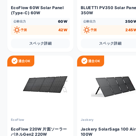
EcoFlow 60W Solar Panel
BLUETTI PV350 Solar Pane
(Type-C) 60W
350W
60W
350
公称出力
公称出力
sunny
sunny
42W
245
予測
予測
スペック詳細
スペック詳細
check_circle
check_circle
適合OK
適合OK
EcoFlow
Jackery
EcoFlow 220W 片面ソーラー
Jackery SolarSaga 100 Air
パネルGen2 220W
100W