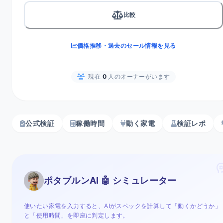
比較
価格推移・過去のセール情報を見る
現在
0
人のオーナーがいます
公式検証
稼働時間
動く家電
検証レポ
psycho
ポタブルンAI 🤖 シミュレーター
使いたい家電を入力すると、AIがスペックを計算して「動くかどうか」
と「使用時間」を即座に判定します。