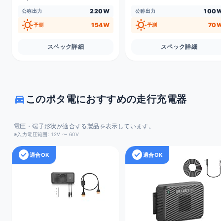
220W
100
公称出力
公称出力
sunny
sunny
154W
70
予測
予測
スペック詳細
スペック詳細
directions_car
このポタ電におすすめの走行充電器
電圧・端子形状が適合する製品を表示しています。
※入力電圧範囲: 12V 〜 60V
check_circle
check_circle
適合OK
適合OK