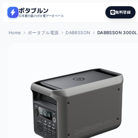
ポタブルン
bolt
無料登録
日本最大級のポタ電データベース
Home
ポータブル電源
DABBSSON
DABBSSON 3000L