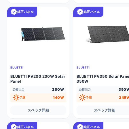
verified
verified
純正パネル
純正パネル
BLUETTI
BLUETTI
BLUETTI PV200 200W Solar
BLUETTI PV350 Solar Pane
Panel
350W
200W
350
公称出力
公称出力
sunny
sunny
140W
245
予測
予測
スペック詳細
スペック詳細
verified
verified
純正パネル
純正パネル