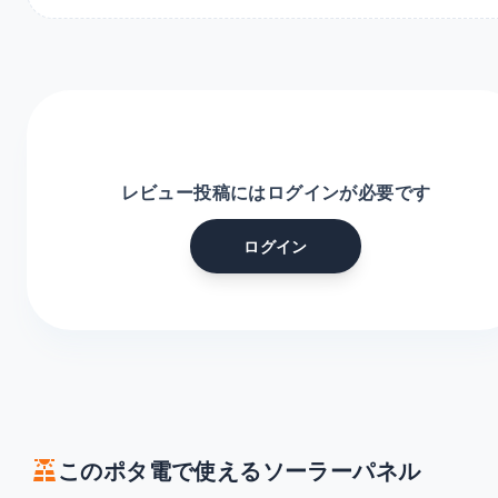
レビュー投稿にはログインが必要です
ログイン
solar_power
このポタ電で使えるソーラーパネル