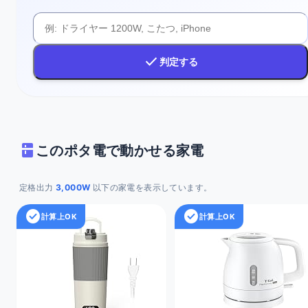
check
判定する
kitchen
このポタ電で動かせる家電
定格出力
3,000W
以下の家電を表示しています。
check_circle
check_circle
計算上OK
計算上OK