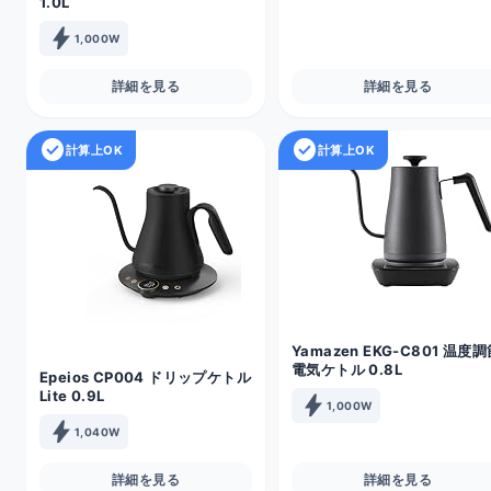
1.0L
bolt
1,000W
詳細を見る
詳細を見る
check_circle
check_circle
計算上OK
計算上OK
Yamazen EKG-C801 温度
電気ケトル 0.8L
Epeios CP004 ドリップケトル
Lite 0.9L
bolt
1,000W
bolt
1,040W
詳細を見る
詳細を見る