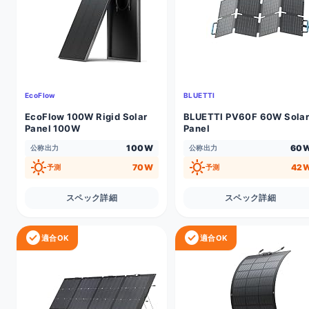
EcoFlow
BLUETTI
EcoFlow 100W Rigid Solar
BLUETTI PV60F 60W Sola
Panel 100W
Panel
100W
60
公称出力
公称出力
sunny
sunny
70W
42
予測
予測
スペック詳細
スペック詳細
check_circle
check_circle
適合OK
適合OK