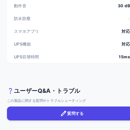
動作音
30 dB
防水防塵
-
スマホアプリ
対応
UPS機能
対応
UPS切替時間
15ms
question_mark
ユーザーQ&A・トラブル
この製品に関する質問やトラブルシューティング
edit
質問する