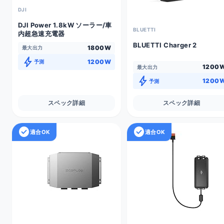
DJI
DJI Power 1.8kW ソーラー/車
BLUETTI
内超急速充電器
BLUETTI Charger 2
1800W
最大出力
bolt
1200W
予測
1200
最大出力
bolt
1200
予測
スペック詳細
スペック詳細
check_circle
check_circle
適合OK
適合OK