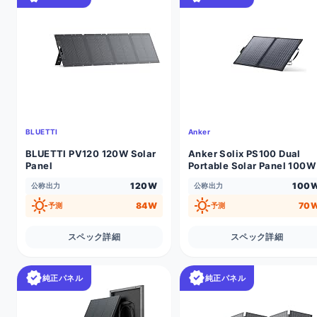
BLUETTI
Anker
BLUETTI PV120 120W Solar
Anker Solix PS100 Dual
Panel
Portable Solar Panel 100W
120W
100
公称出力
公称出力
sunny
sunny
84W
70
予測
予測
スペック詳細
スペック詳細
verified
verified
純正パネル
純正パネル