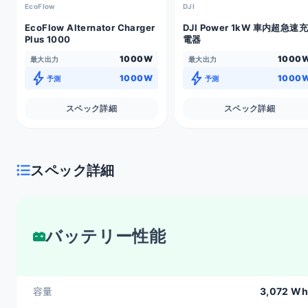
EcoFlow
DJI
EcoFlow Alternator Charger
DJI Power 1kW 車内超急速充
Plus 1000
電器
1000W
1000
最大出力
最大出力
bolt
bolt
1000W
1000
予測
予測
スペック詳細
スペック詳細
スペック詳細
バッテリー性能
容量
3,072 Wh