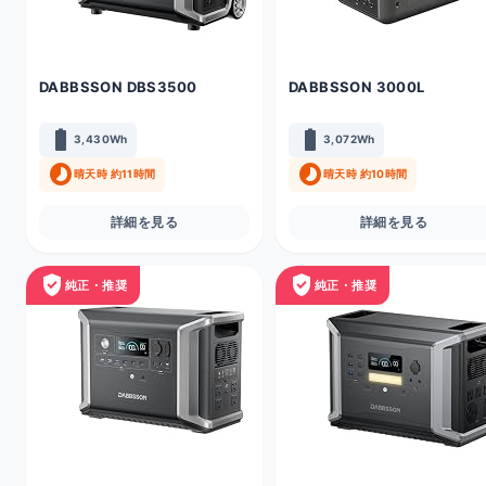
DABBSSON DBS3500
DABBSSON 3000L
battery_full
battery_full
3,430Wh
3,072Wh
timelapse
timelapse
晴天時 約11時間
晴天時 約10時間
詳細を見る
詳細を見る
verified_user
verified_user
純正・推奨
純正・推奨