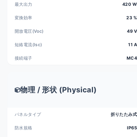
最大出力
420 W
変換効率
23 %
開放電圧(Voc)
49 V
短絡電流(Isc)
11 A
接続端子
MC4
物理 / 形状 (Physical)
パネルタイプ
折りたたみ式
防水規格
IP65