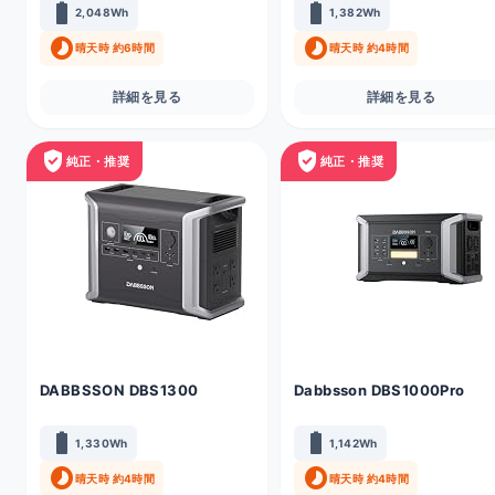
battery_full
battery_full
2,048Wh
1,382Wh
timelapse
timelapse
晴天時 約6時間
晴天時 約4時間
詳細を見る
詳細を見る
verified_user
verified_user
純正・推奨
純正・推奨
DABBSSON DBS1300
Dabbsson DBS1000Pro
battery_full
battery_full
1,330Wh
1,142Wh
timelapse
timelapse
晴天時 約4時間
晴天時 約4時間