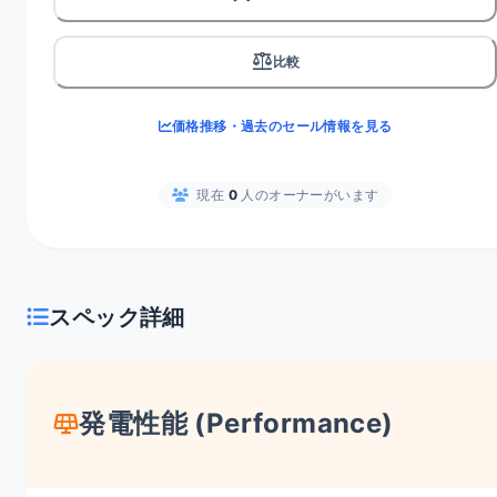
balance
比較
価格推移・過去のセール情報を見る
現在
0
人のオーナーがいます
スペック詳細
発電性能 (Performance)