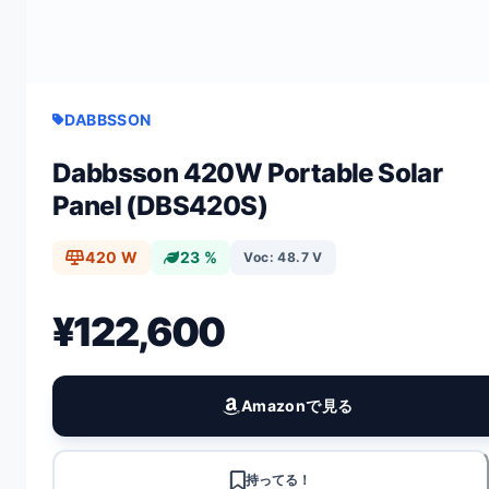
DABBSSON
Dabbsson 420W Portable Solar
Panel (DBS420S)
420 W
23 %
Voc: 48.7 V
¥122,600
Amazonで見る
持ってる！