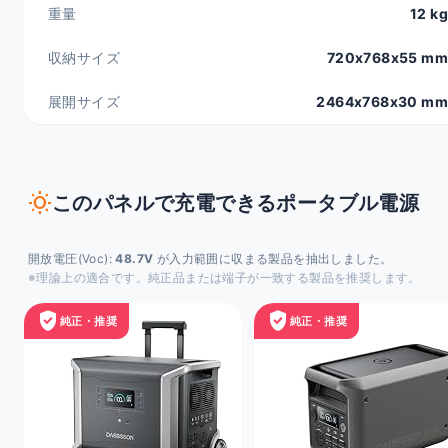
重量
12 kg
収納サイズ
720x768x55 mm
展開サイズ
2464x768x30 mm
wb_sunny
このパネルで充電できるポータブル電源
開放電圧(Voc):
48.7V
が入力範囲に収まる製品を抽出しました。
※理論上の適合です。純正品または端子が一致する製品を推奨します。
verified_user
verified_user
純正・推奨
純正・推奨