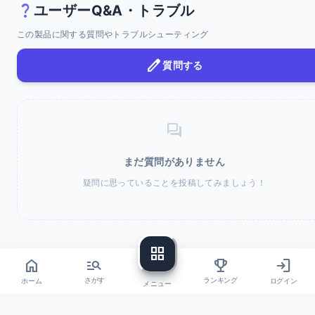
question_mark
ユーザーQ&A・トラブル
この製品に関する質問やトラブルシューティング
edit
質問する
forum
まだ質問がありません
疑問に思っていることを投稿してみましょう！
grid_view
home
login
manage_search
trophy
ホーム
ログイン
さがす
ランキング
メニュー